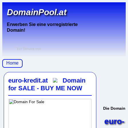
DomainPool.at
Erwerben Sie eine vorregistrierte
Domain!
Ein Service von
Home
euro-kredit.at
Domain
for SALE - BUY ME NOW
Die Domain
euro-